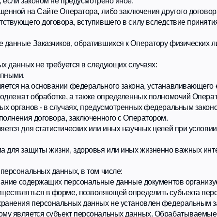
нов - в случаях, предусмотренных федеральным законом.
ия договора, заключенного с Оператором.
ля статистических или иных научных целей при условии обязательног
ащиты жизни, здоровья или иных жизненно важных интересов Заказчик
альных данных, в том числе:
 содержащих персональные данные документов организуется в форме 
яться в форме, позволяющей определить субъекта персональных данны
ия персональных данных не установлен федеральным законом, договор
ляется субъект персональных данных. Обрабатываемые персональные
 в случае утраты необходимости в достижении этих целей, если иное
ных может являться достижение целей обработки персональных данны
нных на обработку его персональных данных, а также выявление непр
атываются Оператором, обеспечивается путем реализации правовых, о
бований действующего законодательства в области защиты персональ
х данных и принимает все возможные меры, исключающие доступ к пе
анных, Пользователь может актуализировать их самостоятельно, путе
ометкой «Актуализация персональных данных».
граниченным до прекращения деятельности, ликвидации организации,