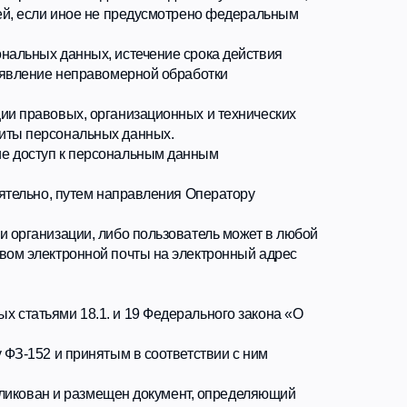
ой почты на электронный адрес
. и 19 Федерального закона «О
ятым в соответствии с ним
змещен документ, определяющий
ых;
ри их обработке в информационных
овленные Правительством
и защите персональных данных;
ции;
редств криптографической защиты