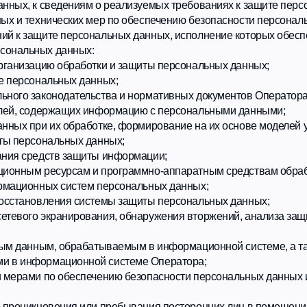
ным, обрабатываемым в информационной системе, а также обеспечени
формационной системе Оператора;
ми по обеспечению безопасности персональных данных и уровня защ
кновения или пребывания посторонних лиц в помещения, где ведется
 и средств защиты информации. В случае обработки персональных д
ых (материальных носителей), обработка которых осуществляется в р
 предусмотрены следующие меры: использование антивирусного ПО; и
орых осуществляется обработка персональных данных; резервное коп
альных данных.
людением следующих требований:
й стороне без письменного согласия Заказчика, за исключением случа
же в других случаях, предусмотренных законами;
целях без письменного согласия субъекта таких данных;
е, о том, что эти данные могут быть использованы лишь в целях, для
ло соблюдено;
специально уполномоченным лицам, при этом указанные лица должны и
ния конкретных функций;
 Заказчика, за исключением тех сведений, которые относятся к вопро
редставителям в порядке, установленном Федеральным законом от 27