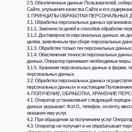
3.1.3. Обработки только тех персональных данных, котор
3.1.4. Обеспечения точности персональных данных, их д
данных. Оператор принимает необходимые меры либо обе
3.1.5. Хранения персональных данных в форме, позволяю
персональных данных.
3.2. Обработка персональных данных осуществляется с 
персональных данных» и настоящим Положением.
4. ПОЛУЧЕНИЕ, ОБРАБОТКА, ХРАНЕНИЕ ПЕРСОНАЛ
4.1. Оператор устанавливает следующий порядок получен
данных указывает: Ф.И.О., телефон, эл.почту, мессендж
оказания ему услуг.
4.2. При обращении за получением услуг Оператора Зак
4.3. Оператор не получает и не обрабатывает персональ
убеждениях, состоянии здоровья, интимной жизни, если 
4.4. В случае принятия Заказчиком оферты, размещенной
Заказчика осуществляется для исполнения соответствующ
другого договора соответственно.
4.5. Оператор вправе обрабатывать персональные данные
персональных данных.
4.6. Согласие Заказчика на обработку персональных данн
4.6.1. Персональные данные являются общедоступными.
4.6.2. Обработка персональных данных осуществляется 
и круг субъектов, персональные данные которых подлежа