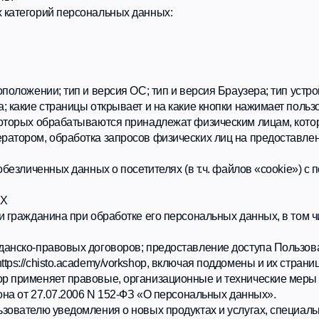
ии; тип и версия ОС; тип и версия Браузера; тип устройства и разреше
страницы открывает и на какие кнопки нажимает пользователь; ip-адре
 обрабатываются принадлежат физическим лицам, которые оставляют 
, обработка запросов физических лиц на предоставление Услуг, уточн
енных данных о посетителях (в т.ч. файлов «cookie») с помощью серви
данина при обработке его персональных данных, в том числе защиты п
-правовых договоров; предоставление доступа Пользователю к серви
isto.academy/vorkshop, включая поддомены и их страницы, уточнение д
еняет правовые, организационные и технические меры по обеспечен
 27.07.2006 N 152-ФЗ «О персональных данных».
лю уведомления о новых продуктах и услугах, специальных предложен
 помощью сервисов интернет-статистики, служат для сбора информаци
Х
атором на принципах:
ьных данных, добросовестности и справедливости в деятельности Опер
ности для целей обработки, недопустимости обработки персональных 