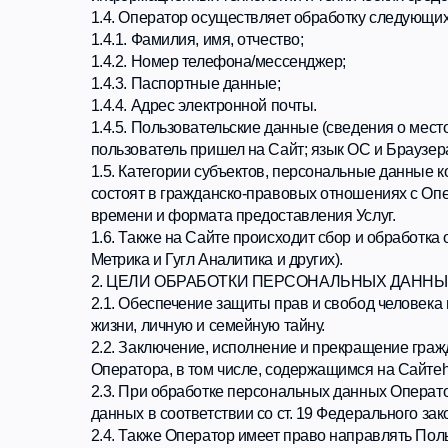
1.4.5. Пользовательские данные (сведения о местоположен
пользователь пришел на Сайт; язык ОС и Браузера; какие 
1.5. Категории субъектов, персональные данные которых
состоят в гражданско-правовых отношениях с Оператором
времени и формата предоставления Услуг.
1.6. Также на Сайте происходит сбор и обработка обезлич
Метрика и Гугл Аналитика и других).
2. ЦЕЛИ ОБРАБОТКИ ПЕРСОНАЛЬНЫХ ДАННЫХ
2.1. Обеспечение защиты прав и свобод человека и граж
жизни, личную и семейную тайну.
2.2. Заключение, исполнение и прекращение гражданско
Оператора, в том числе, содержащимся на Сайтеhttps://ch
2.3. При обработке персональных данных Оператор прим
данных в соответствии со ст. 19 Федерального закона от
2.4. Также Оператор имеет право направлять Пользовате
2.5. Обезличенные данные Пользователей, собираемые с
Сайте, улучшения качества Сайта и его содержания.
3. ПРИНЦИПЫ ОБРАБОТКИ ПЕРСОНАЛЬНЫХ ДАННЫ
3.1. Обработка персональных данных организована Опер
3.1.1. Законности целей и способов обработки персонал
3.1.2. Достоверности персональных данных, их достаточ
целям, заявленным при сборе персональных данных.