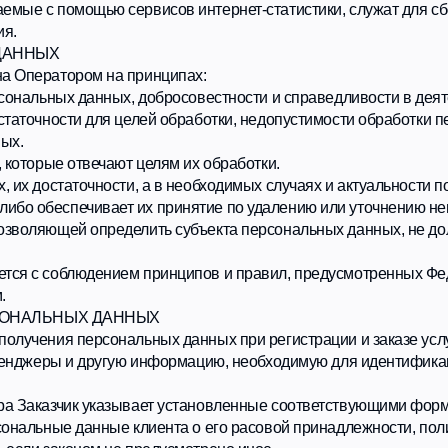
ые отвечают целям их обработки.
остаточности, а в необходимых случаях и актуальности по отношению 
спечивает их принятие по удалению или уточнению неполных или не
щей определить субъекта персональных данных, не дольше, чем этого
соблюдением принципов и правил, предусмотренных Федеральным зак
ЬНЫХ ДАННЫХ
ия персональных данных при регистрации и заказе услуг на Сайте Оп
еры и другую информацию, необходимую для идентификации субъекта 
азчик указывает установленные соответствующими формами данные.
ные данные клиента о его расовой принадлежности, политических взгл
законом не предусмотрено иное.
 на Сайте Оператора, либо заключения другого договора с Операторо
его договора, вступившего в силу вследствие принятия условий офер
 Заказчиков, обратившихся к Оператору физических лиц только с их 
ых не требуется в следующих случаях:
на основании федерального закона, устанавливающего ее цель, услов
т обработке, а также определенных полномочий Оператора.