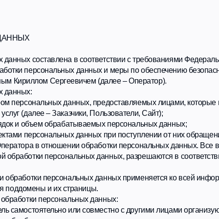
Х
 составлена в соответствии с требованиями Федерального закона от
 персональных данных и меры по обеспечению безопасности персона
лом Сергеевичем (далее – Оператор).
х:
ональных данных, предоставляемых лицами, которые используют Сайт h
алее – Заказчики, Пользователи, Сайт);
и объем обрабатываемых персональных данных;
 персональных данных при поступлении от них обращений.
ора в отношении обработки персональных данных. Все вопросы, связа
отки персональных данных, разрешаются в соответствии с действую
ботки персональных данных применяется ко всей информации, которую
домены и их страницы.
отки персональных данных:
остоятельно или совместно с другими лицами организующие и (или) 
отки персональных данных, состав персональных данных, подлежащих
поддомены и их страницы.