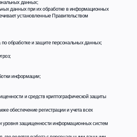
е регистрации и учета всех
ищенности информационных систем
 работа с персональными данными.
анных на материальных носителях,
азличных целях.
спользование электронно-
ирование; ограничение доступа в
ев, когда это необходимо в целях
 которых они сообщены, и
меть право получать только те
су о возможности выполнения
.07.2006 № 152-ФЗ «О