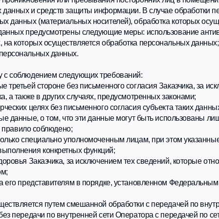
ется путем смешанной обработки с передачей по внутренней сети Опе
дачи по внутренней сети Оператора с передачей по сети интернет.
 персональных данных.
спользуется.
ЬНЫХ ДАННЫХ
х является совокупность правовых актов, во исполнение которых и в
на основании: действующего законодательства, договоров между опе
ных данных (в случаях, прямо не предусмотренных законодательством
вателя только в случае их заполнения и/или отправки Пользователем
поддомены и их страницы. Заполняя соответствующие формы и/или 
 согласие с данной Политикой.
зователе в случае, если это разрешено в настройках браузера Польз
 по интересующим вопросам, касающимся обработки его персональных
z.
нных, а также в случае отзыва субъектом персональных данных соглас
рого, выгодоприобретателем или поручителем по которому является су
согласия субъекта персональных данных на основаниях, предусмотре