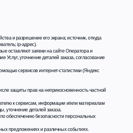
ние его экрана; источник, откуда
с).
заявки на сайте Оператора и
ение деталей заказа, согласование
сов интернет-статистики (Яндекс
рав на неприкосновенность частной
сам, информации и/или материалам
еталей заказа.
ию безопасности персональных
иях и различных событиях.
и о действиях Пользователей на
атора.
данных, избыточных по отношению к