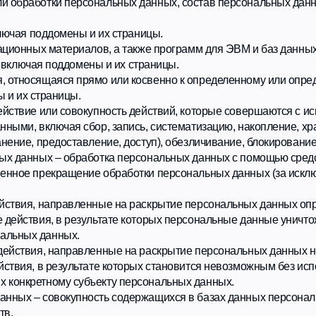
ых материалов, а также программ для ЭВМ и баз данных, обеспечивающ
чая поддомены и их страницы.
сящаяся прямо или косвенно к определенному или определяемому По
страницы.
 или совокупность действий, которые совершаются с использованием 
ключая сбор, запись, систематизацию, накопление, хранение, уточнен
 предоставление, доступ), обезличивание, блокирование, удаление, у
ных – обработка персональных данных с помощью средств вычислител
прекращение обработки персональных данных (за исключением случае
, направленные на раскрытие персональных данных определенному лиц
вия, в результате которых персональные данные уничтожаются безвоз
 данных.
ия, направленные на раскрытие персональных данных неопределенному
, в результате которых становится невозможным без использования д
етному субъекту персональных данных.
 совокупность содержащихся в базах данных персональных данных и
орий персональных данных: