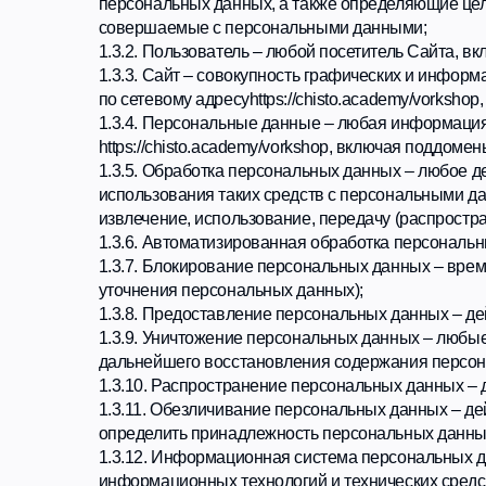
1.3.3. Сайт – совокупность графических и информационн
по сетевому адресуhttps://chisto.academy/vorkshop, вклю
1.3.4. Персональные данные – любая информация, отно
https://chisto.academy/vorkshop, включая поддомены и их 
1.3.5. Обработка персональных данных – любое действие
использования таких средств с персональными данными, в
извлечение, использование, передачу (распространение,
1.3.6. Автоматизированная обработка персональных дан
1.3.7. Блокирование персональных данных – временное 
уточнения персональных данных);
1.3.8. Предоставление персональных данных – действия
1.3.9. Уничтожение персональных данных – любые дейст
дальнейшего восстановления содержания персональных
1.3.10. Распространение персональных данных – действ
1.3.11. Обезличивание персональных данных – действия
определить принадлежность персональных данных конкр
1.3.12. Информационная система персональных данных –
информационных технологий и технических средств.
1.4. Оператор осуществляет обработку следующих катег
1.4.1. Фамилия, имя, отчество;
1.4.2. Номер телефона/мессенджер;
1.4.3. Паспортные данные;
1.4.4. Адрес электронной почты.