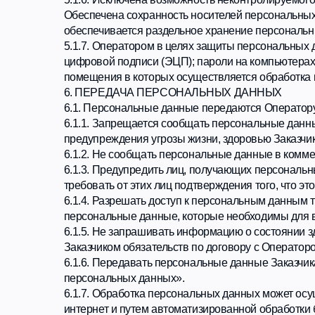
персональных данных».
6.1.7. Обработка персональных данных может осуществля
интернет и путем автоматизированной обработки без пере
6.1.8. Оператор не производит трансграничную передачу
6.1.9. Шифровальные (криптографические) средства: не и
7. ПРАВОВЫЕ ОСНОВАНИЯ ОБРАБОТКИ ПЕРСОНАЛ
7.1. Правовым основанием обработки персональных данны
Оператор осуществляет обработку персональных данных 
персональных данных, согласия на обработку персональ
соответствующих полномочиям оператора).
7.2. Оператор обрабатывает персональные данные Пользо
специальные формы, расположенные на Сайте, включая 
данные Оператору, Заказчик/Пользователь выражает свое
7.3. Оператор обрабатывает обезличенные данные о Поль
файлов «cookie» и использование технологии JavaScript).
8. ЗАКЛЮЧИТЕЛЬНЫЕ ПОЛОЖЕНИЯ
8.1.1. Пользователь может получить любые разъяснения
Оператору, с помощью электронной почты info@edgroup.bi
8.1.2. При достижении целей обработки персональных да
данные подлежат уничтожению, если:
8.1.3. Иное не предусмотрено договором, стороной кото
8.1.4. Оператор не вправе осуществлять обработку без 