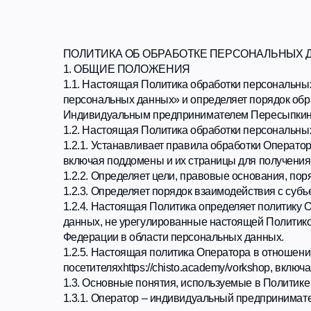
ПОЛИТИКА ОБ ОБРАБОТКЕ ПЕРСОНАЛЬНЫХ ДАННЫ
1. ОБЩИЕ ПОЛОЖЕНИЯ
1.1. Настоящая Политика обработки персональных данных
персональных данных» и определяет порядок обработки
Индивидуальным предпринимателем Пересыпкиным Кирил
1.2. Настоящая Политика обработки персональных данны
1.2.1. Устанавливает правила обработки Оператором перс
включая поддомены и их страницы для получения услуг (д
1.2.2. Определяет цели, правовые основания, порядок 
1.2.3. Определяет порядок взаимодействия с субъектами
1.2.4. Настоящая Политика определяет политику Операт
данных, не урегулированные настоящей Политикой обраб
Федерации в области персональных данных.
1.2.5. Настоящая политика Оператора в отношении обра
посетителяхhttps://chisto.academy/vorkshop, включая под
1.3. Основные понятия, используемые в Политике обраб
1.3.1. Оператор – индивидуальный предприниматель сам
персональных данных, а также определяющие цели обраб
совершаемые с персональными данными;
1.3.2. Пользователь – любой посетитель Сайта, включая 