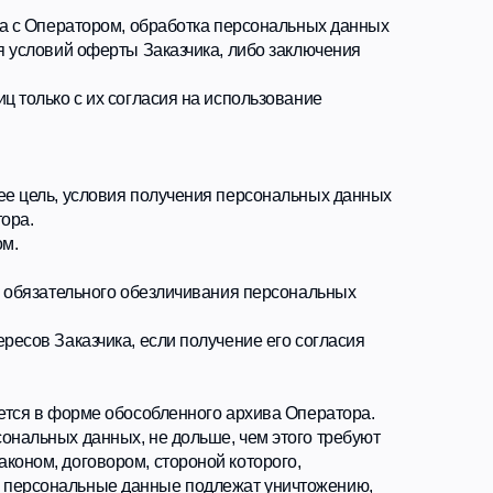
о обезличивания персональных
а, если получение его согласия
обособленного архива Оператора.
х, не дольше, чем этого требуют
ом, стороной которого,
 данные подлежат уничтожению,
 не предусмотрено федеральным
х, истечение срока действия
авомерной обработки
рганизационных и технических
ных данных.
рсональным данным
м направления Оператору
 либо пользователь может в любой