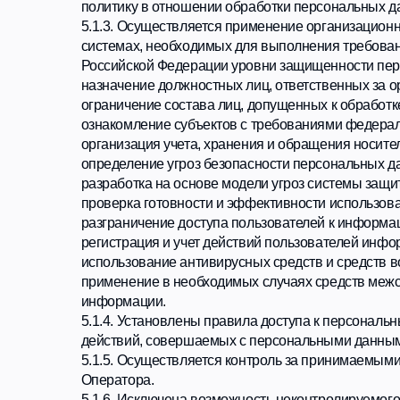
информации.
5.1.4. Установлены правила доступа к персональным дан
действий, совершаемых с персональными данными в ин
5.1.5. Осуществляется контроль за принимаемыми мера
Оператора.
5.1.6. Исключена возможность неконтролируемого прони
Обеспечена сохранность носителей персональных данных
обеспечивается раздельное хранение персональных данн
5.1.7. Оператором в целях защиты персональных данных
цифровой подписи (ЭЦП); пароли на компьютерах, на кот
помещения в которых осуществляется обработка персон
6. ПЕРЕДАЧА ПЕРСОНАЛЬНЫХ ДАННЫХ
6.1. Персональные данные передаются Оператору с соб
6.1.1. Запрещается сообщать персональные данные третье
предупреждения угрозы жизни, здоровью Заказчика, а так
6.1.2. Не сообщать персональные данные в коммерческих 
6.1.3. Предупредить лиц, получающих персональные данны
требовать от этих лиц подтверждения того, что это прави
6.1.4. Разрешать доступ к персональным данным только 
персональные данные, которые необходимы для выполне
6.1.5. Не запрашивать информацию о состоянии здоровья
Заказчиком обязательств по договору с Оператором;
6.1.6. Передавать персональные данные Заказчика его п