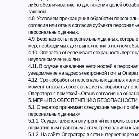
момент отозвать свое согласие на обработку персональ
Оператора с пометкой «Отзыв согласия на обработку пе
5. МЕРЫ ПО ОБЕСПЕЧЕНИЮ БЕЗОПАСНОСТИ ПЕРС
5.1. Оператор принимает следующие меры по обеспечени
персональных данных»:
5.1.1. Осуществляется внутренний контроль соответстви
нормативным правовым актам, требованиям к защите пе
5.1.2. На сайте Оператора в сети интернет через котор
политику в отношении обработки персональных данных, 
5.1.3. Осуществляется применение организационных и т
системах, необходимых для выполнения требований к з
Российской Федерации уровни защищенности персональ
назначение должностных лиц, ответственных за организ
ограничение состава лиц, допущенных к обработке перс
ознакомление субъектов с требованиями федерального з
организация учета, хранения и обращения носителей, 
определение угроз безопасности персональных данных пр
разработка на основе модели угроз системы защиты пер
проверка готовности и эффективности использования с
разграничение доступа пользователей к информационны
регистрация и учет действий пользователей информацио
использование антивирусных средств и средств восстан
применение в необходимых случаях средств межсетевого