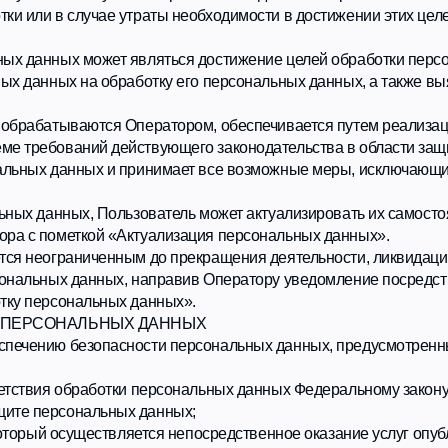
ных данных, направив Оператору уведомление посредством электронн
рсональных данных».
ОНАЛЬНЫХ ДАННЫХ
ю безопасности персональных данных, предусмотренных статьями 18.1
я обработки персональных данных Федеральному закону ФЗ-152 и прин
рсональных данных;
ый осуществляется непосредственное оказание услуг опубликован и ра
к сведениям о реализуемых требованиях к защите персональных данн
ехнических мер по обеспечению безопасности персональных данных п
ащите персональных данных, исполнение которых обеспечивает устан
ных данных:
ацию обработки и защиты персональных данных;
ональных данных;
аконодательства и нормативных документов Оператора по обработке 
содержащих информацию с персональными данными;
и их обработке, формирование на их основе моделей угроз;
сональных данных;
редств защиты информации;
м ресурсам и программно-аппаратным средствам обработки информа
нных систем персональных данных;
овления системы защиты персональных данных;
 экранирования, обнаружения вторжений, анализа защищенности и с